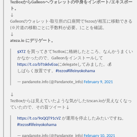
TezBoxからGalleonへウォレットの中身をインポート/エキスポー
ト。
↓
Galleonのウォレット-取引所の口座間でTezosが相互に移動できる
(※片道の移動ごとに手数料が必要。)ことを確認。
↓
ateza.io にデリゲート。
$XTZ
を買ってきてTezBoxに格納したところ、なんかうまくい
かなかったので、Galleonをインストールして
https://t.co/bTtsk6vEoa
にdelegateしてみました。💰
しばらく放置です。
#tezos
#lifeinyokohama
— pandanote.info (@Pandanote_info)
February 9, 2021
↓
TezBoxからは見えていたような気がしたtzscan.ioが見えなくなっ
ていたので、その旨ツイート↓
https://t.co/9oQQT91cVZ
が運用を停止したみたいですね。
#tezos
#lifeinyokohama
— pandanote.info (@Pandanote_info)
February 10, 2021