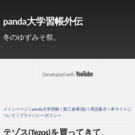
panda大学習帳外伝
冬のゆずみそ祭。
メインページ
|
panda大学習帳
|
第三倉庫(仮)
|
用語集📒
|
本サイトに
ついて
|
プライバシーポリシー
テゾス(Tezos)を買ってきて、